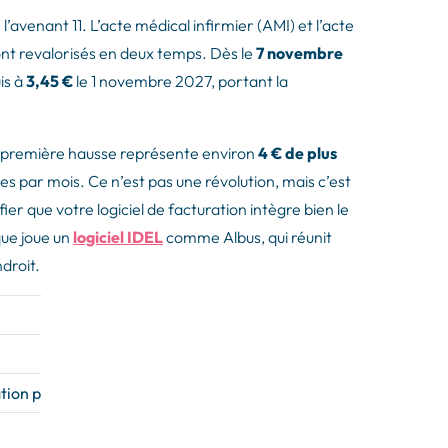
l’avenant 11. L’acte médical infirmier (AMI) et l’acte
ont revalorisés en deux temps. Dès le
7 novembre
is à
3,45 €
le 1 novembre 2027, portant la
 la première hausse représente environ
4 € de plus
es par mois. Ce n’est pas une révolution, mais c’est
er que votre logiciel de facturation intègre bien le
que joue un
logiciel IDEL
comme Albus, qui réunit
droit.
AMI / AMX
Évolution
3,15 €
—
ation par la CNAM)
3,35 €
+6,3 %
3,45 €
+9,5 % au total