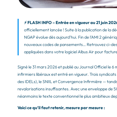
⚡ FLASH INFO – Entrée en vigueur au 21 juin 202
officiellement lancée ! Suite à la publication de la d
NGAP évolue dès aujourd’hui. Fin de l’AMI 2 générique
nouveaux codes de pansements… Retrouvez ci-desso
appliquées dans votre logiciel Albus Air pour factur
Signé le 31 mars 2026 et publié au Journal Officiel le 6
infirmiers libéraux est entré en vigueur. Trois syndicats
des
IDELs
), le SNIIL et Convergence Infirmière — tandi
revalorisations insuffisantes. Avec une enveloppe de
5
néanmoins le texte conventionnel le plus ambitieux depu
Voici ce qu’il faut retenir, mesure par mesure :