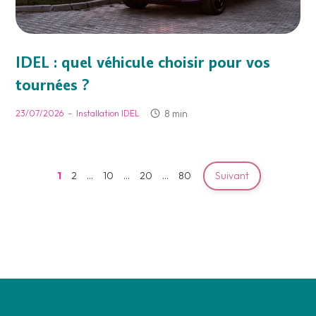
IDEL : quel véhicule choisir pour vos
tournées ?
-
8 min
23/07/2026
Installation IDEL
1
2
…
10
…
20
…
80
Suivant