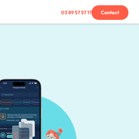
03 89 57 57 17
Contact