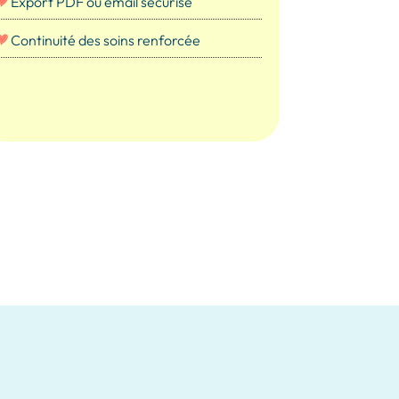
Export PDF ou email sécurisé
Continuité des soins renforcée