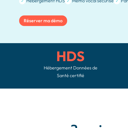
Hébergement HDS
Mémo vocal sécurisé
Par
✓
✓
✓
Réserver ma démo
HDS
Hébergement Données de
Santé certifié