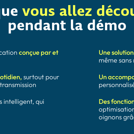
que
vous allez déco
pendant la démo
ication
conçue par et
Une solution
même sans r
otidien,
surtout pour
Un accomp
létransmission
personnalisé
intelligent, qui
Des fonction
optimisation
oignons grâ