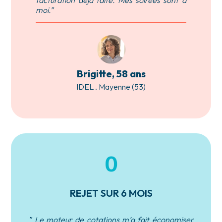
facturation déjà faite. Mes soirées sont à
moi.”
Brigitte, 58 ans
IDEL . Mayenne (53)
0
REJET SUR 6 MOIS
” Le moteur de cotations m’a fait économiser