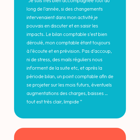
“
Je suis très bien accompagnée tout au
long de l’année, si des changements
intervenaient dans mon activité je
pouvais en discuter et en saisir les
impacts. Le bilan comptable s’est bien
déroulé, mon comptable étant toujours
à l’écoute et en prévision. Pas d’accoup,
ni de stress, des mails réguliers nous
informent de la suite etc, et après la
période bilan, un point comptable afin de
se projeter sur les mois futurs, éventuels
augmentations des charges, baisses …
tout est très clair, limpide
”