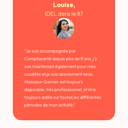
Louise,
IDEL dans le 87
“
Je suis accompagnée par
Comptasanté depuis plus de 8 ans, j’y
suis maintenant également pour mes
sociétés et je suis absolument ravie.
Monsieur Garnier est toujours
disponible, très professionnel, et m’a
toujours aidée sur toutes les différentes
périodes de mon activité.
”