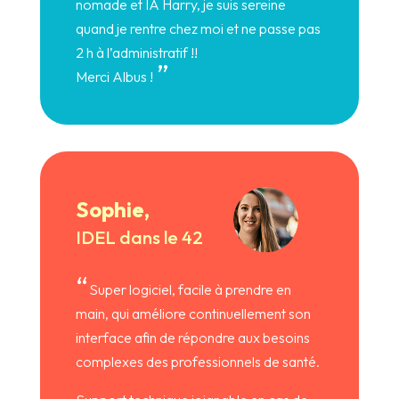
nomade et IA Harry, je suis sereine
quand je rentre chez moi et ne passe pas
2 h à l’administratif !!
”
Merci Albus !
Sophie,
IDEL dans le 42
“
Super logiciel, facile à prendre en
main, qui améliore continuellement son
interface afin de répondre aux besoins
complexes des professionnels de santé.