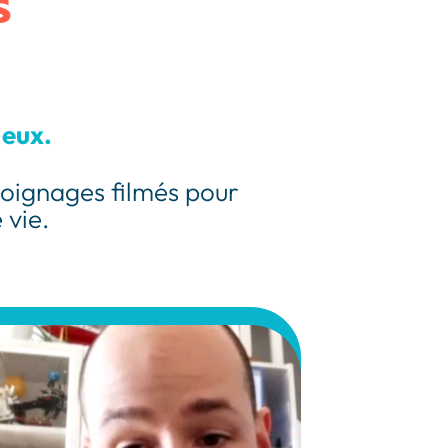
s
 eux.
moignages filmés pour
 vie.