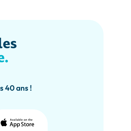
les
e.
is 40 ans !