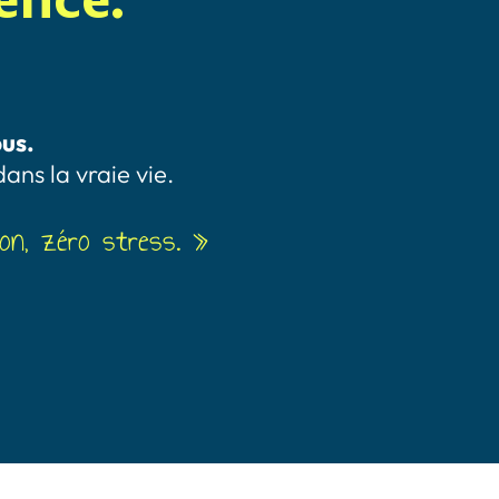
lbus.
ns la vraie vie.
lon, zéro stress. »