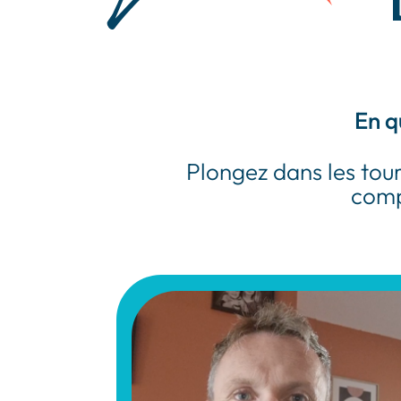
En q
Plongez dans les tou
comp