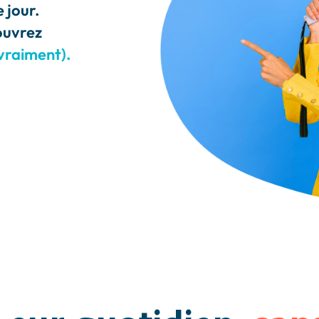
e jour.
couvrez
 (vraiment).