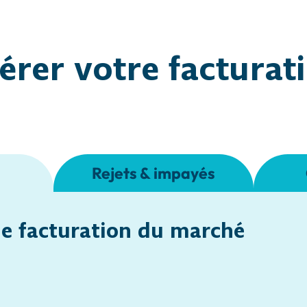
érer votre
facturat
Rejets & impayés
de facturation du marché