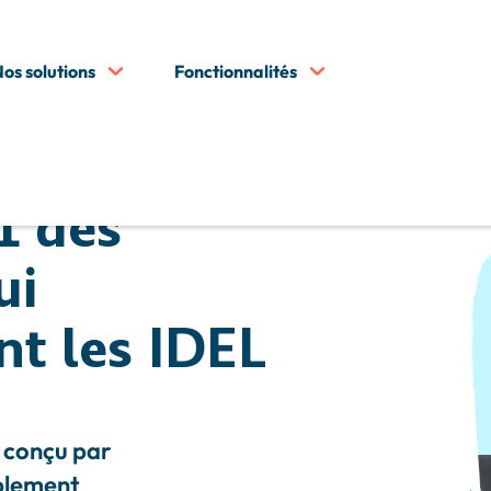
os solutions
Fonctionnalités
°1 des
ui
t les IDEL
, conçu par
mplement