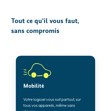
Tout ce qu’il vous faut,
sans compromis
Mobilité
Int
Votre logiciel vous suit partout, sur
Une p
tous vos appareils, même sans
pens