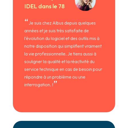
IDEL dans le 78
“
Je suis chez Albus depuis quelques
années et je suis très satisfaite de
l’évolution du logiciel et des outils mis à
notre disposition qui simplifient vraiment
la vie professionnelle. Je tiens aussi à
souligner la qualité et la réactivité du
service technique en cas de besoin pour
répondre à un problème ou une
”
interrogation. !