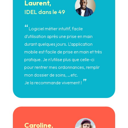
Laurent,
IDEL dans le 49
“
Logiciel métier intuitif, facile
d’utilisation après une prise en main
durant quelques jours. L’application
mobile est facile de prise en main et très
pratique. Je n’utilise plus que celle-ci
pour rentrer mes ordonnances, remplir
mon dossier de soins, …etc.
”
Je la recommande vivement !
Caroline,