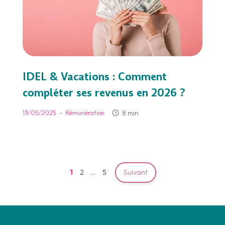
IDEL & Vacations : Comment
compléter ses revenus en 2026 ?
-
8 min
13/05/2025
Rémunération
1
2
…
5
Suivant