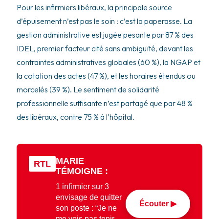
Pour les infirmiers libéraux, la principale source
d’épuisement n’est pas le soin : c’est la paperasse. La
gestion administrative est jugée pesante par 87 % des
IDEL, premier facteur cité sans ambiguïté, devant les
contraintes administratives globales (60 %), la NGAP et
la cotation des actes (47 %), et les horaires étendus ou
morcelés (39 %). Le sentiment de solidarité
professionnelle suffisante n’est partagé que par 48 %
des libéraux, contre 75 % à l’hôpital.
MARIE
RTL
TÉMOIGNE :
1 infirmier sur 3
envisage de quitter
Écouter ▶
son poste : “Je ne
me vois pas tenir