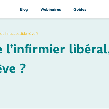
Blog
Webinaires
Guides
al, l’inaccessible rêve ?
l’infirmier libéral
êve ?