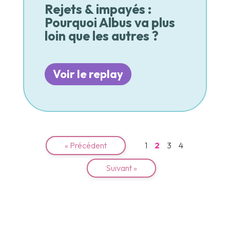
Rejets & impayés :
Pourquoi Albus va plus
loin que les autres ?
Voir le replay
« Précédent
1
2
3
4
Suivant »