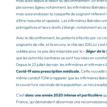
mais aussi depuis le début du déconfinement. En interve
personnes âgées notamment, les infirmières libérales o
mais aussi endosser la casquette de soignant référent 
d’être rassurée et apaisée. Les infirmières libérales ont
prérogatives et leurs droits s’élargir, notamment en ce 
Avec le déconfinement, les patients infectés par ce co
soignants de ville, et là encore, le rôle des IDEL(s) s’es
oubliée pour ne pas dire méprisée par le «
Ségur de la
que les autorités sanitaires se sont tournées en consta
Depuis le 22 juillet dernier, les infirmières et infirmier
Covid-19 sans prescription médicale.
Cette nouvelle a
même conduit l’ONI à rappeler que les infirmières libéra
la couverture vaccinale de la population, un recul expli
C’est
donc une année 2020 intense et particulière
qu
France, qui demandent désormais une reconnaissance p