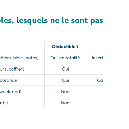
es, lesquels ne le sont pas
Déductible ?
driers, blocs-notes)
Oui, en totalité
Inscription publici
urs, coffret)
Oui
Finalité p
aborateur
Oui
Cadre profession
 week-end)
Non
Vale
nts)
Non