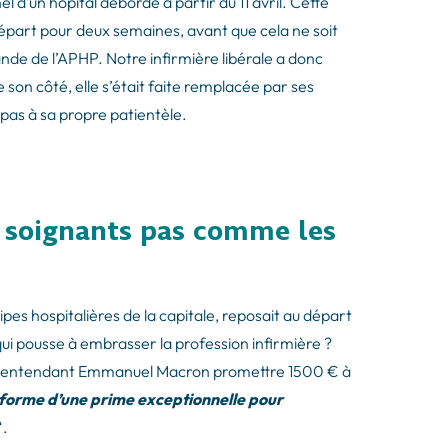
l d’un hôpital débordé à partir du 11 avril. Cette
 départ pour deux semaines, avant que cela ne soit
e de l’APHP. Notre infirmière libérale a donc
De son côté, elle s’était faite remplacée par ses
 pas à sa propre patientèle.
es soignants pas comme les
pes hospitalières de la capitale, reposait au départ
qui pousse à embrasser la profession infirmière ?
tée en entendant Emmanuel Macron promettre 1500 € à
 forme d’une prime exceptionnelle pour
“.