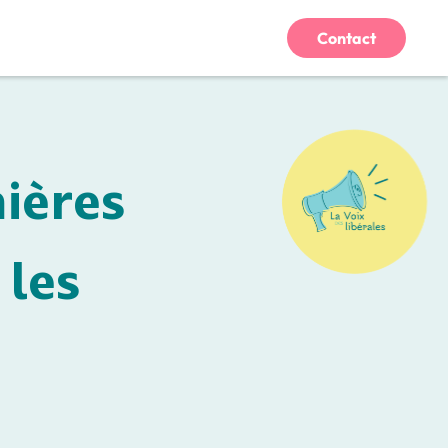
Contact
mières
 les