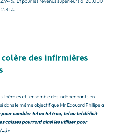
12.94 %. Et pour les revenus supérieurs à 120.000
 2.81 %.
colère des infirmières
s
es libérales et l’ensemble des indépendants en
si dans le même objectif que Mr Edouard Phillipe a
our combler tel ou tel trou, tel ou tel déficit
s caisses pourront ainsi les utiliser pour
,(…)
»