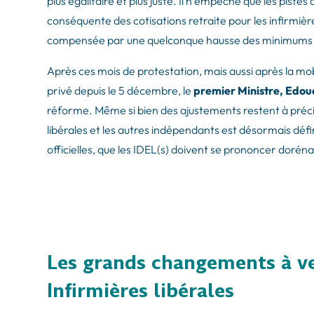
plus égalitaire et plus juste. Il n’empêche que les pistes
conséquente des cotisations retraite pour les infirmière
compensée par une quelconque hausse des minimums r
Après ces mois de protestation, mais aussi après la mobi
privé depuis le 5 décembre, le
premier Ministre, Edou
réforme. Même si bien des ajustements restent à précise
libérales et les autres indépendants est désormais défin
officielles, que les IDEL(s) doivent se prononcer dorén
Les grands changements à ven
Infirmières libérales