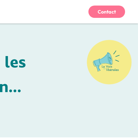
Contact
 les
on…