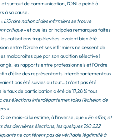
et surtout de communication, l’ONI a peiné à
rs à sa cause.
 «
L’Ordre national des infirmiers se trouve
nt critique
» et que les principales remarques faites
s cotisations trop élevées, avaient bien été
n entre l’Ordre et ses infirmiers ne cessent de
ées maladroites que par son audition sélective !
hangé, les rapports entre professionnels et l’Ordre
s afin d’élire des représentants interdépartementaux
vaient pas été suivies du tout…) n’ont pas été
le taux de participation a été de 17,28 % tous
c ces élections interdépartementales l’échelon de
ers »
.
O ce mois-ci lui estime, à l’inverse, que «
En effet, et
ors des dernières élections, les quelques 160 222
tiquants ne confèrent pas de véritable légitimité à