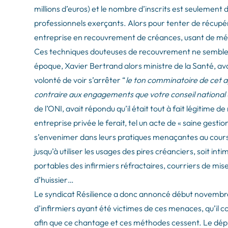
millions d’euros) et le nombre d’inscrits est seulement
professionnels exerçants. Alors pour tenter de récupér
entreprise en recouvrement de créances, usant de mé
Ces techniques douteuses de recouvrement ne semblerai
époque, Xavier Bertrand alors ministre de la Santé, av
volonté de voir s’arrêter “
le ton comminatoire de cet ap
contraire aux engagements que votre conseil national (
de l’ONI, avait répondu qu’il était tout à fait légiti
entreprise privée le ferait, tel un acte de « saine gestio
s’envenimer dans leurs pratiques menaçantes au cours 
jusqu’à utiliser les usages des pires créanciers, soit in
portables des infirmiers réfractaires, courriers de mi
d’huissier…
Le syndicat Résilience a donc annoncé début novembr
d’infirmiers ayant été victimes de ces menaces, qu’il c
afin que ce chantage et ces méthodes cessent. Le dép