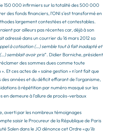
 de 150 000 infirmiers sur la totalité des 500 000
er des fonds financiers, l’ONI s’est transformé en
thodes largement contestées et contestables.
ent par ailleurs pas récentes car, déjà à son
ait adressé dans un courrier du 16 mars 2012 sa
pel à cotisation (…) semble tout à fait inadapté et
…) semblait avoir pris
“. Didier Borniche, président
me de réclamer des sommes dues comme toute
n ». Et ces actes de « saine gestion » n’ont fait que
des années et du déficit effarant de l’organisme,
timidations à répétition par numéro masqué sur les
ses en demeure à l’allure de procès-verbaux
e, averti par les nombreux témoignages
ompte saisir le Procureur de la République de Paris
uté Salen dans le JO dénonce cet Ordre «
qu’ils