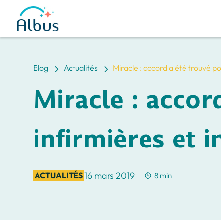
5
5
Blog
Actualités
Miracle : accord a été trouvé pou
Miracle : accor
infirmières et i
16 mars 2019
ACTUALITÉS
8 min