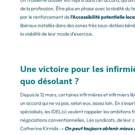
Un troisième dossier est repris dans cet accord, qui 
de la profession. Être plus en phase avec la réalité du 
par le renforcement de
l’Accessibilité potentielle loc
libéraux installés dans des zones très sous-dotées béné
la viabilité de leur mode d’exercice.
Une victoire pour les infirmi
quo désolant ?
Depuis le 12 mars, certaines infirmières et infirmiers l
un accord qui ne va pas, selon eux, assez loin. En s’exp
spécialisés, les IDEL(s) veulent rappeler les ambitions f
négociations conventionnelles. Les syndicats, de leur cô
Catherine Kirnidis : «
On peut toujours obtenir mieux 