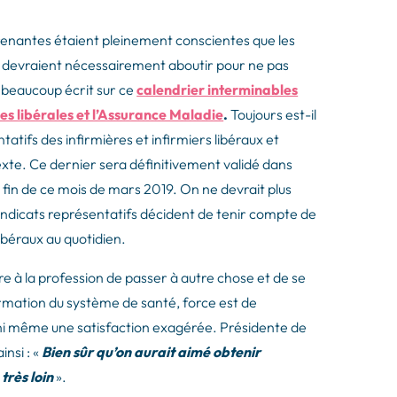
prenantes étaient pleinement conscientes que les
es devraient nécessairement aboutir pour ne pas
 beaucoup écrit sur ce
calendrier interminables
res libérales et l’Assurance Maladie
.
Toujours est-il
ntatifs des infirmières et infirmiers libéraux et
exte. Ce dernier sera définitivement validé dans
a fin de ce mois de mars 2019. On ne devrait plus
syndicats représentatifs décident de tenir compte de
libéraux au quotidien.
tre à la profession de passer à autre chose et de se
ormation du système de santé, force est de
le ni même une satisfaction exagérée. Présidente de
insi : «
Bien sûr qu’on aurait aimé obtenir
très loin
».