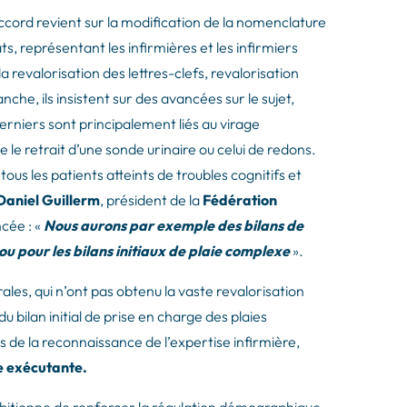
ccord revient sur la modification de la nomenclature
, représentant les infirmières et les infirmiers
la revalorisation des lettres-clefs, revalorisation
che, ils insistent sur des avancées sur le sujet,
niers sont principalement liés au virage
 le retrait d’une sonde urinaire ou celui de redons.
ous les patients atteints de troubles cognitifs et
Daniel Guillerm
, président de la
Fédération
ncée : «
Nous aurons par exemple des bilans de
ou pour les bilans initiaux de plaie complexe
».
ales, qui n’ont pas obtenu la vaste revalorisation
u bilan initial de prise en charge des plaies
s de la reconnaissance de l’expertise infirmière,
le exécutante.