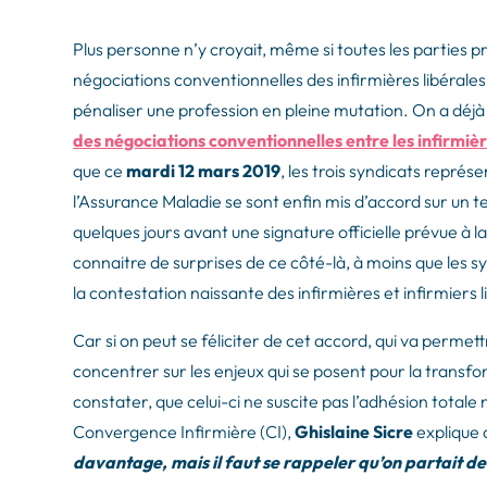
Plus personne n’y croyait, même si toutes les parties 
négociations conventionnelles des infirmières libéral
pénaliser une profession en pleine mutation. On a déjà
des négociations conventionnelles entre les infirmiè
que ce
mardi 12 mars 2019
, les trois syndicats représe
l’Assurance Maladie se sont enfin mis d’accord sur un t
quelques jours avant une signature officielle prévue à l
connaitre de surprises de ce côté-là, à moins que les 
la contestation naissante des infirmières et infirmiers 
Car si on peut se féliciter de cet accord, qui va permet
concentrer sur les enjeux qui se posent pour la transf
constater, que celui-ci ne suscite pas l’adhésion tota
Convergence Infirmière (CI),
Ghislaine Sicre
explique a
davantage, mais il faut se rappeler qu’on partait de 