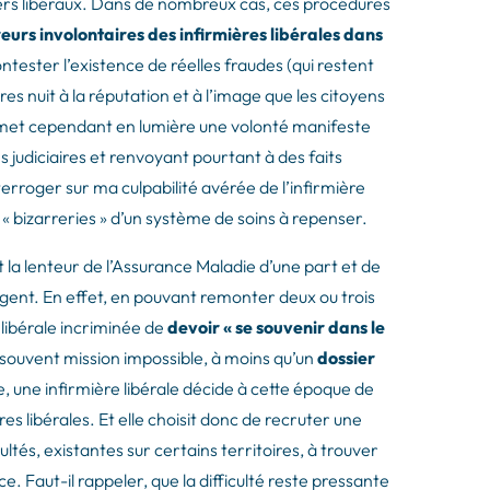
iers libéraux. Dans de nombreux cas, ces procédures
eurs involontaires des infirmières libérales dans
ntester l’existence de réelles fraudes (qui restent
es nuit à la réputation et à l’image que les citoyens
e met cependant en lumière une volonté manifeste
 judiciaires et renvoyant pourtant à des faits
nterroger sur ma culpabilité avérée de l’infirmière
« bizarreries » d’un système de soins à repenser.
la lenteur de l’Assurance Maladie d’une part et de
rogent. En effet, en pouvant remonter deux ou trois
 libérale incriminée de
devoir « se souvenir dans le
t souvent mission impossible, à moins qu’un
dossier
e, une infirmière libérale décide à cette époque de
es libérales. Et elle choisit donc de recruter une
cultés, existantes sur certains territoires, à trouver
e. Faut-il rappeler, que la difficulté reste pressante