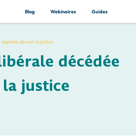
Blog
Webinaires
Guides
 appelée devant la justice
libérale décédée
la justice