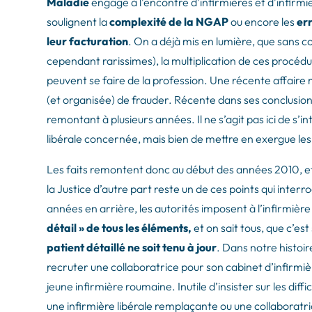
Maladie
engage à l’encontre d’infirmières et d’infirm
soulignent la
complexité de la NGAP
ou encore les
err
leur facturation
. On a déjà mis en lumière, que sans co
cependant rarissimes), la multiplication de ces procédur
peuvent se faire de la profession. Une récente affair
(et organisée) de frauder. Récente dans ses conclusions
remontant à plusieurs années. Il ne s’agit pas ici de s’i
libérale concernée, mais bien de mettre en exergue les 
Les faits remontent donc au début des années 2010, et 
la Justice d’autre part reste un de ces points qui inter
années en arrière, les autorités imposent à l’infirmière
détail » de tous les éléments,
et on sait tous, que c’es
patient détaillé ne soit tenu à jour
. Dans notre histoir
recruter une collaboratrice pour son cabinet d’infirmièr
jeune infirmière roumaine. Inutile d’insister sur les diffi
une infirmière libérale remplaçante ou une collaboratric