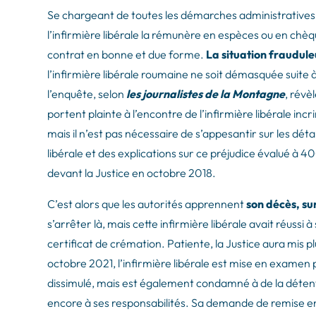
Se chargeant de toutes les démarches administratives
l’infirmière libérale la rémunère en espèces ou en chèq
contrat en bonne et due forme.
La situation fraudul
l’infirmière libérale roumaine ne soit démasquée suite à 
l’enquête, selon
les journalistes de la Montagne
, révè
portent plainte à l’encontre de l’infirmière libérale inc
mais il n’est pas nécessaire de s’appesantir sur les dé
libérale et des explications sur ce préjudice évalué à 4
devant la Justice en octobre 2018.
C’est alors que les autorités apprennent
son décès, su
s’arrêter là, mais cette infirmière libérale avait réussi 
certificat de crémation. Patiente, la Justice aura mis 
octobre 2021, l’infirmière libérale est mise en examen 
dissimulé, mais est également condamné à de la détenti
encore à ses responsabilités. Sa demande de remise en li