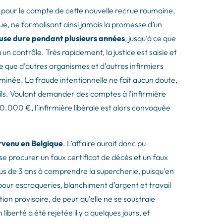
 pour le compte de cette nouvelle recrue roumaine,
ue, ne formalisant ainsi jamais la promesse d’un
euse dure pendant plusieurs années
, jusqu’à ce que
un contrôle. Très rapidement, la justice est saisie et
le que d’autres organismes et d’autres infirmiers
riminée. La fraude intentionnelle ne fait aucun doute,
tails. Voulant demander des comptes à l’infirmière
00.000 €, l’infirmière libérale est alors convoquée
rvenu en Belgique
. L’affaire aurait donc pu
à se procurer un faux certificat de décès et un faux
plus de 3 ans à comprendre la supercherie, puisqu’en
pour escroqueries, blanchiment d’argent et travail
on provisoire, de peur qu’elle ne se soustraie
berté a été rejetée il y a quelques jours, et