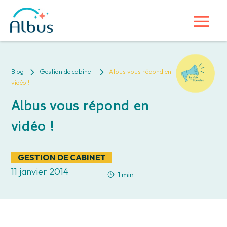
5
5
Blog
Gestion de cabinet
Albus vous répond en
vidéo !
Albus vous répond en
vidéo !
GESTION DE CABINET
11 janvier 2014
1 min