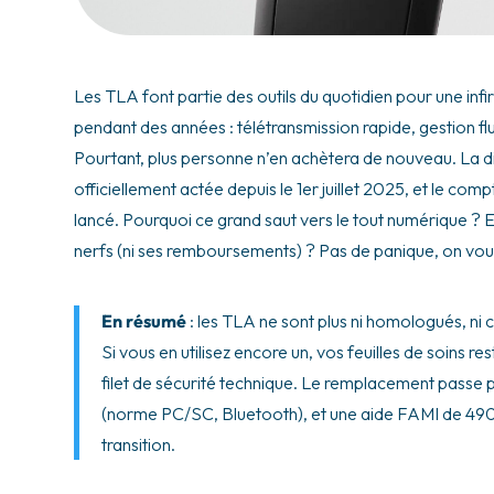
Les TLA font partie des outils du quotidien pour une infir
pendant des années : télétransmission rapide, gestion flu
Pourtant, plus personne n’en achètera de nouveau. La dis
officiellement actée depuis le 1er juillet 2025, et le com
lancé. Pourquoi ce grand saut vers le tout numérique ? 
nerfs (ni ses remboursements) ? Pas de panique, on vous
En résumé
: les TLA ne sont plus ni homologués, ni c
Si vous en utilisez encore un, vos feuilles de soins r
filet de sécurité technique. Le remplacement passe p
(norme PC/SC, Bluetooth), et une aide FAMI de 490 
transition.