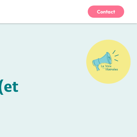
Contact
)
(et