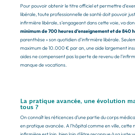
Pour pouvoir obtenir le titre officiel et permettre d’e
libérale, toute professionnelle de santé doit pouvoir ju
infirmière libérale, s’engageant dans cette voie, va do
minimum de 700 heures d’enseignement et de 840 h
parenthèse » son quotidien d’infirmière libérale. Seule
maximum de 10.000 € par an, une aide largement insuf
aides ne compensent pas la perte de revenu de l’infirmiè
manque de vocations.
La pratique avancée, une évolution m
tous ?
On connaît les réticences d’une partie du corps médical 
en pratique avancée. A l’hôpital comme en ville, cette n
infirmière est loin, bien loin d’être reconnue à sa jus