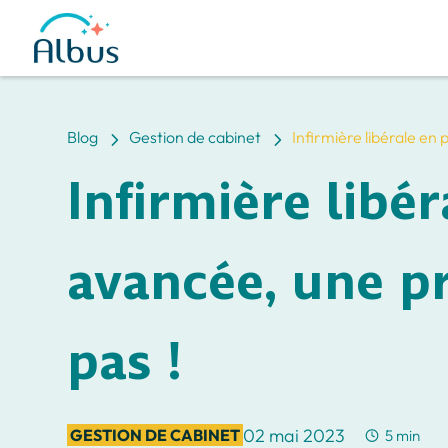
5
5
Blog
Gestion de cabinet
Infirmière libérale en 
Infirmière libé
avancée, une pr
pas !
02 mai 2023
GESTION DE CABINET
5 min