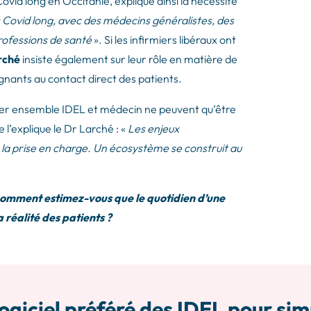
ovid long en Occitanie, explique ainsi la nécessité
s Covid long, avec des médecins généralistes, des
professions de santé
». Si les infirmiers libéraux ont
rché
insiste également sur leur rôle en matière de
ignants au contact direct des patients.
ller ensemble IDEL et médecin ne peuvent qu’être
 l’explique le Dr Larché : «
Les enjeux
 la prise en charge. Un écosystème se construit au
t comment estimez-vous que le quotidien d’une
réalité des patients ?
ogiciel préféré des IDEL pour sim