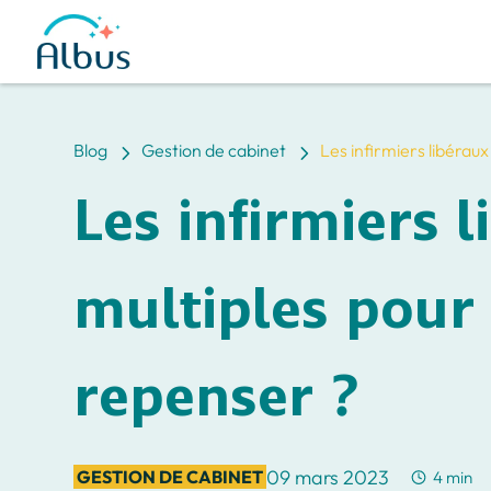
5
5
Blog
Gestion de cabinet
Les infirmiers libérau
Les infirmiers 
multiples pour
repenser ?
09 mars 2023
GESTION DE CABINET
4 min