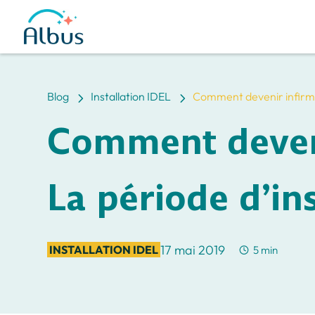
5
5
Blog
Installation IDEL
Comment devenir infirmièr
Comment deveni
La période d’in
17 mai 2019
INSTALLATION IDEL
5 min