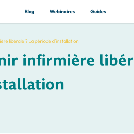
Blog
Webinaires
Guides
e libérale ? La période d’installation
r infirmière libér
stallation