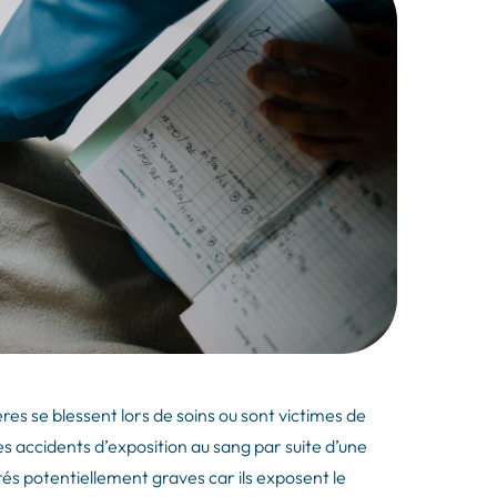
ères se blessent lors de soins ou sont victimes de
s accidents d’exposition au sang par suite d’une
és potentiellement graves car ils exposent le