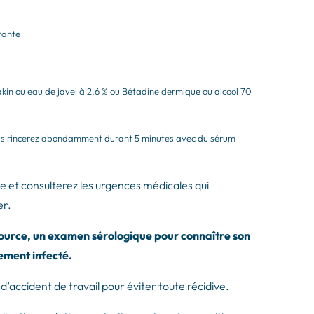
rante
kin ou eau de javel à 2,6 % ou Bétadine dermique ou alcool 70
ous rincerez abondamment durant 5 minutes avec du sérum
le et consulterez les urgences médicales qui
er.
source, un examen sérologique pour connaître son
lement infecté.
’accident de travail pour éviter toute récidive.