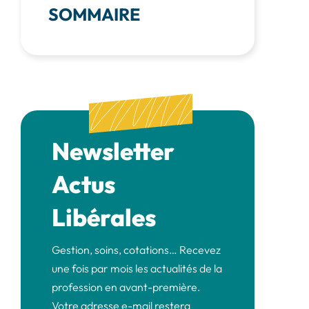
SOMMAIRE
Newsletter
Actus
Libérales
Gestion, soins, cotations… Recevez
une fois par mois les actualités de la
profession en avant-première.
Votre adresse e-mail restera