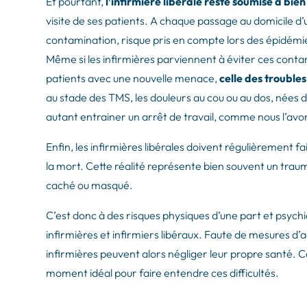
Et pourtant,
l’infirmière libérale reste soumise à bie
visite de ses patients. A chaque passage au domicile d’un
contamination, risque pris en compte lors des épidém
Même si les infirmières parviennent à éviter ces cont
patients avec une nouvelle menace,
celle des trouble
au stade des TMS, les douleurs au cou ou au dos, nées d
autant entrainer un arrêt de travail, comme nous l’avo
Enfin, les infirmières libérales doivent régulièrement fa
la mort. Cette réalité représente bien souvent un tra
caché ou masqué.
C’est donc à des risques physiques d’une part et psychi
infirmières et infirmiers libéraux. Faute de mesures
infirmières peuvent alors négliger leur propre santé.
moment idéal pour faire entendre ces difficultés.