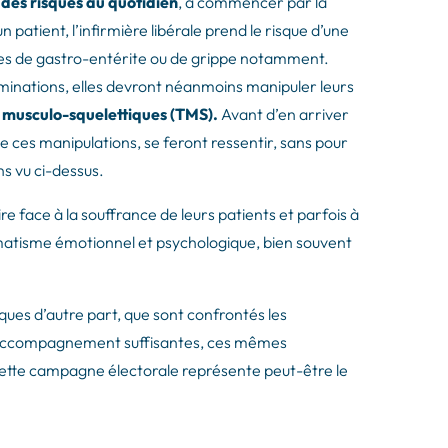
n des risques au quotidien
, à commencer par la
 patient, l’infirmière libérale prend le risque d’une
ies de gastro-entérite ou de grippe notamment.
aminations, elles devront néanmoins manipuler leurs
s musculo-squelettiques (TMS).
Avant d’en arriver
e ces manipulations, se feront ressentir, sans pour
ns vu ci-dessus.
ire face à la souffrance de leurs patients et parfois à
umatisme émotionnel et psychologique, bien souvent
ques d’autre part, que sont confrontés les
 d’accompagnement suffisantes, ces mêmes
 Cette campagne électorale représente peut-être le