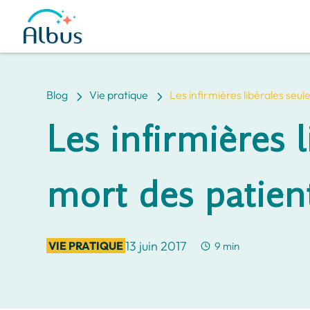
5
5
Blog
Vie pratique
Les infirmières libérales seul
Les infirmières l
mort des patient
13 juin 2017
VIE PRATIQUE
9 min