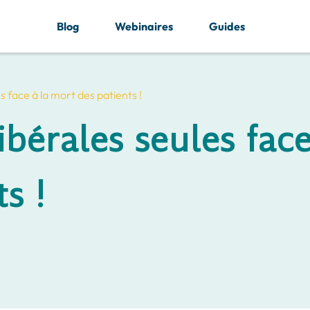
Blog
Webinaires
Guides
es face à la mort des patients !
ibérales seules face
s !