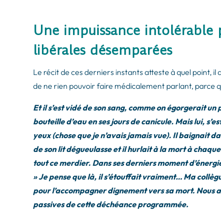
Une impuissance intolérable 
libérales désemparées
Le récit de ces derniers instants atteste à quel point, il
de ne rien pouvoir faire médicalement parlant, parce q
Et il s’est vidé de son sang, comme on égorgerait u
bouteille d’eau en ses jours de canicule. Mais lui, s’
yeux (chose que je n’avais jamais vue). Il baignait d
de son lit dégueulasse et il hurlait à la mort à chaqu
tout ce merdier. Dans ses derniers moment d’énergie, 
» Je pense que là, il s’étouffait vraiment… Ma collèg
pour l’accompagner dignement vers sa mort. Nous av
passives de cette déchéance programmée.