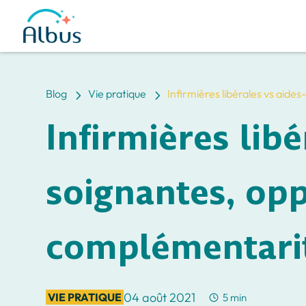
5
5
Blog
Vie pratique
Infirmières libérales vs aid
Infirmières libé
soignantes, opp
complémentari
04 août 2021
VIE PRATIQUE
5 min