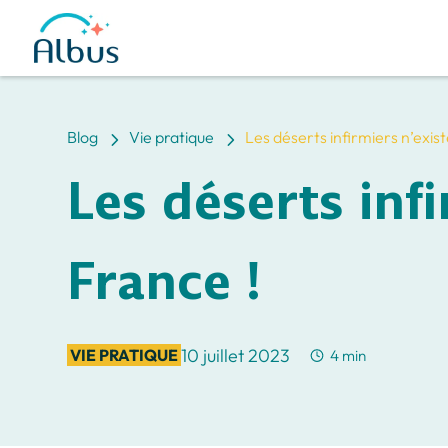
5
5
Blog
Vie pratique
Les déserts infirmiers n’exis
Les déserts inf
France !
10 juillet 2023
VIE PRATIQUE
4 min