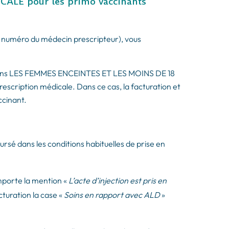
LE pour les primo vaccinants
t numéro du médecin prescripteur), vous
e soins LES FEMMES ENCEINTES ET LES MOINS DE 18
prescription médicale. Dans ce cas, la facturation et
ccinant.
ursé dans les conditions habituelles de prise en
omporte la mention «
L’acte d’injection est pris en
cturation la case «
Soins en rapport avec ALD
»