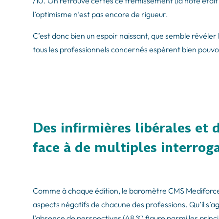
/10. On retrouve certes ce frémissement (la note était 
l’optimisme n’est pas encore de rigueur.
C’est donc bien un espoir naissant, que semble révéler 
tous les professionnels concernés espèrent bien pouvoir
Des infirmières libérales et 
face à de multiples interrog
Comme à chaque édition, le baromètre CMS Mediforce ten
aspects négatifs de chacune des professions. Qu’il s’ag
l’absence de perspectives (48 %) figure parmi les princ