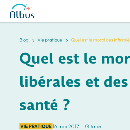
5
5
Blog
Vie pratique
Quel est le moral des infirmiè
Quel est le mor
libérales et de
santé ?
16 mai 2017
VIE PRATIQUE
5 min