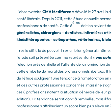
L’observatoire
CMV Mediforce
a dévoilé le 27 avril la
santé libérale. Depuis 2011, cette étude annuelle permet
ème
professionnels de santé. Cette 6
édition revient do
généralistes, chirurgiens – dentistes, infirmières et
kinésithérapeutes – ostéopathes, vétérinaires, biolo
Il reste difficile de pouvoir tirer un bilan général, même
l’étude soit présentée comme représentant «
une note
l’élection présidentielle et l’attente de la nomination 
cette embellie du moral des professionnels libéraux. Il 
de l’étude soulignent une tendance à l’amélioration en c
et des autres professionnels concernés, mais il ne s’a
ces 8 professions notent la situation générale de leur 
édition). La tendance serait donc à l’embellie, mais il
professionnels attribuaient un score bien plus élevé en