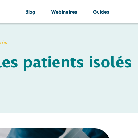
Blog
Webinaires
Guides
olés
es patients isolés