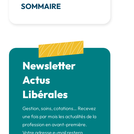
SOMMAIRE
Newsletter
Actus
Libérales
Gestion, soins, cotations… Recevez
une fois par mois les actualités de la
profession en avant-première.
Votre adresse e-mail restera