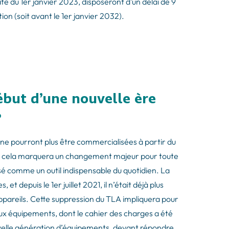
date du 1er janvier 2023, disposeront d’un délai de 9
ion (soit avant le 1er janvier 2032).
début d’une nouvelle ère
?
e pourront plus être commercialisées à partir du
lle, cela marquera un changement majeur pour toute
sé comme un outil indispensable du quotidien. La
et depuis le 1er juillet 2021, il n’était déjà plus
pareils. Cette suppression du TLA impliquera pour
aux équipements, dont le cahier des charges a été
velle génération d’équipements, devant répondre