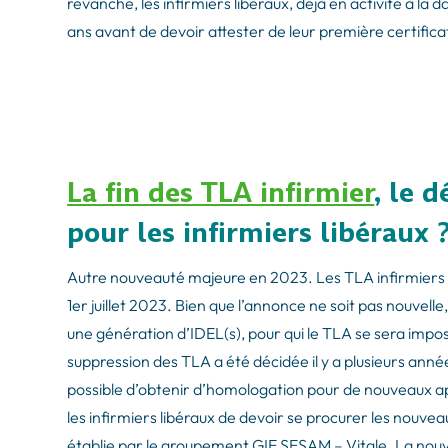
revanche, les infirmiers libéraux, déjà en activité à la 
ans avant de devoir attester de leur première certificat
La fin des TLA infirmier
, le 
pour les infirmiers libéraux 
Autre nouveauté majeure en 2023. Les TLA infirmiers n
1er juillet 2023. Bien que l’annonce ne soit pas nouve
une génération d’IDEL(s), pour qui le TLA se sera impo
suppression des TLA a été décidée il y a plusieurs années, 
possible d’obtenir d’homologation pour de nouveaux ap
les infirmiers libéraux de devoir se procurer les nouve
établie par le groupement GIE SESAM – Vitale. La nou