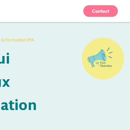
Contact
t la formation IPA
ui
ux
mation