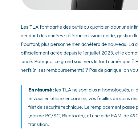
Les TLA font partie des outils du quotidien pour une infir
pendant des années : télétransmission rapide, gestion flu
Pourtant, plus personne n’en achètera de nouveau. La dis
officiellement actée depuis le 1er juillet 2025, et le com
lancé. Pourquoi ce grand saut vers le tout numérique ? 
nerfs (ni ses remboursements) ? Pas de panique, on vous
En résumé
: les TLA ne sont plus ni homologués, ni c
Si vous en utilisez encore un, vos feuilles de soins r
filet de sécurité technique. Le remplacement passe p
(norme PC/SC, Bluetooth), et une aide FAMI de 490 
transition.