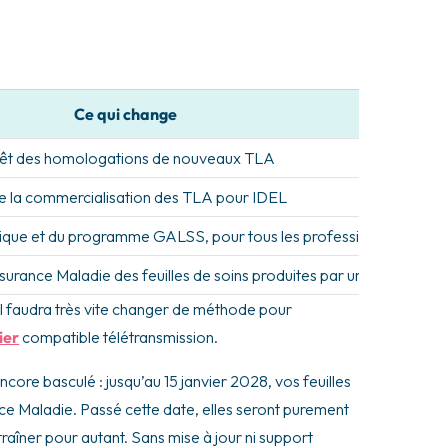
Ce qui change
êt des homologations de nouveaux TLA
de la commercialisation des TLA pour IDEL
nique et du programme GALSS, pour tous les professionnels de sa
’Assurance Maladie des feuilles de soins produites par un TLA
, il faudra très vite changer de méthode pour
ier
compatible télétransmission.
ncore basculé : jusqu’au 15 janvier 2028, vos feuilles
ce Maladie. Passé cette date, elles seront purement
traîner pour autant. Sans mise à jour ni support