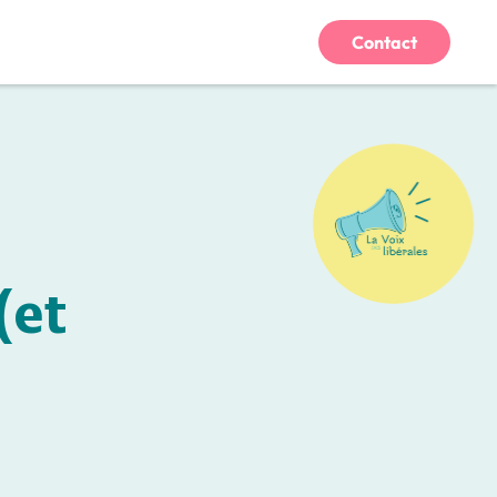
Contact
)
(et