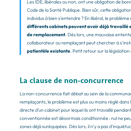
Les IDE, libérales ou non, ont une obligation de bonn
Code de la Santé Publique. Bien sûr, cette obligati
individus à bien s’entendre ? En libéral, le problèm
différents cabinets peuvent avoir déjà travaillé e
de remplacement
. Dès lors, une mauvaise entente 
collaborateur ou remplaçant peut chercher à s’inst
patientèle existante
. Petit retour sur la législati
La clause de non-concurrence
La non-concurrence fait débat au sein de la communaut
remplaçants, le problème est plus ou moins réglé dans 
directe d’un cabinet pour lequel ils ont travaillé pendant
conventionnée est désormais conditionnée : nul ne pe
zones déjà suréquipées. Dès lors, il n’y a pas d’inquiét