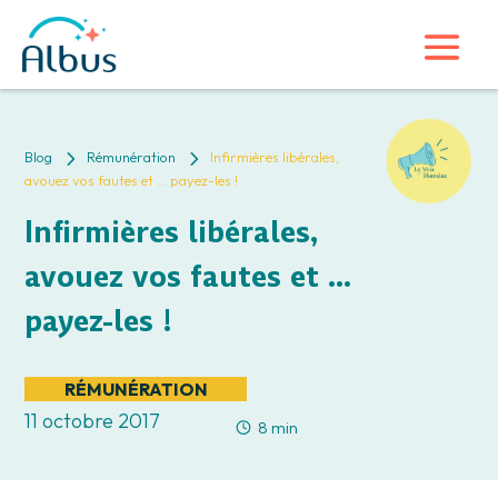
5
5
Blog
Rémunération
Infirmières libérales,
avouez vos fautes et … payez-les !
Infirmières libérales,
avouez vos fautes et …
payez-les !
RÉMUNÉRATION
11 octobre 2017
8 min