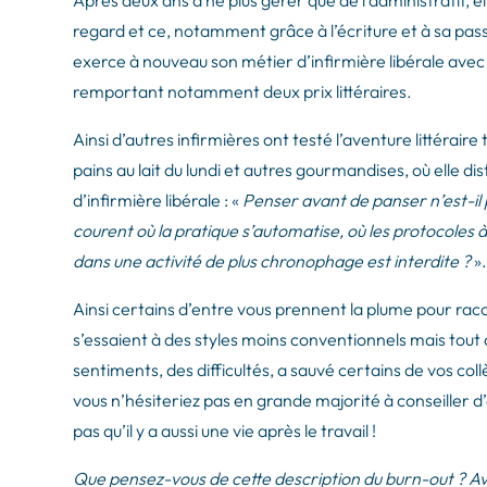
Après deux ans à ne plus gérer que de l’administratif, 
regard et ce, notamment grâce à l’écriture et à sa passi
exerce à nouveau son métier d’infirmière libérale avec p
remportant notamment deux prix littéraires.
Ainsi d’autres infirmières ont testé l’aventure littéraire
pains au lait du lundi et autres gourmandises, où elle d
d’infirmière libérale : «
Penser avant de panser n’est-il 
courent où la pratique s’automatise, où les protocoles 
dans une activité de plus chronophage est interdite ?
»
Ainsi certains d’entre vous prennent la plume pour raco
s’essaient à des styles moins conventionnels mais tout a
sentiments, des difficultés, a sauvé certains de vos co
vous n’hésiteriez pas en grande majorité à conseiller 
pas qu’il y a aussi une vie après le travail !
Que pensez-vous de cette description du burn-out ? Ave