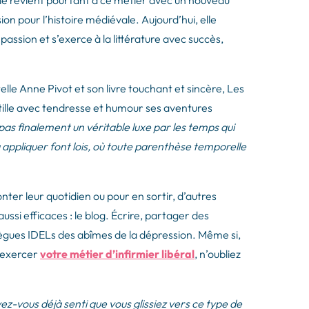
elle revient pourtant à ce métier avec un nouveau
on pour l’histoire médiévale. Aujourd’hui, elle
assion et s’exerce à la littérature avec succès,
 telle Anne Pivot et son livre touchant et sincère, Les
istille avec tendresse et humour ses aventures
pas finalement un véritable luxe par les temps qui
à appliquer font lois, où toute parenthèse temporelle
.
nter leur quotidien ou pour en sortir, d’autres
ussi efficaces : le blog. Écrire, partager des
llègues IDELs des abîmes de la dépression. Même si,
d’exercer
votre métier d’infirmier libéral
, n’oubliez
z-vous déjà senti que vous glissiez vers ce type de