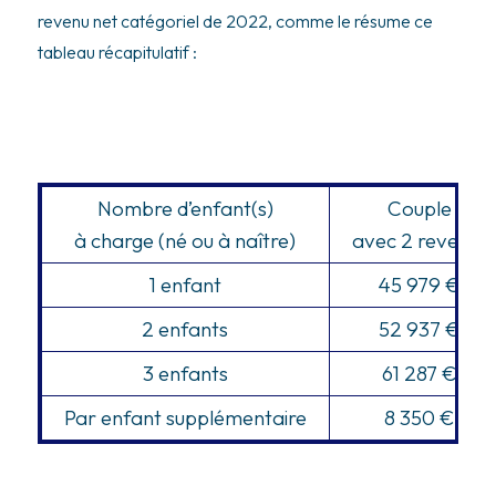
revenu net catégoriel de 2022, comme le résume ce
tableau récapitulatif :
Nombre d’enfant(s)
Couple
à charge
(né ou à naître)
avec 2 revenus
1 enfant
45 979 €
2 enfants
52 937 €
3 enfants
61 287 €
Par enfant supplémentaire
8 350 €