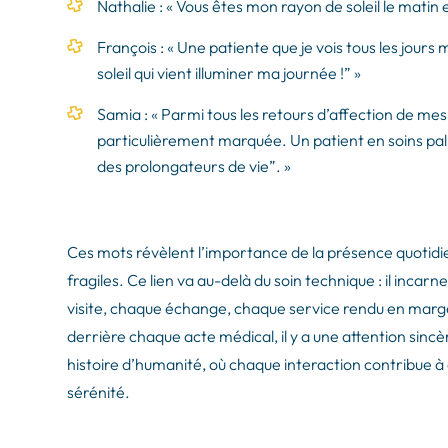
Nathalie : « Vous êtes mon rayon de soleil le matin e
François : « Une patiente que je vois tous les jours
soleil qui vient illuminer ma journée !” »
Samia : « Parmi tous les retours d’affection de me
particulièrement marquée. Un patient en soins palli
des prolongateurs de vie”. »
Ces mots révèlent l’importance de la présence quotidie
fragiles. Ce lien va au-delà du soin technique : il inca
visite, chaque échange, chaque service rendu en marge
derrière chaque acte médical, il y a une attention sinc
histoire d’humanité, où chaque interaction contribue à
sérénité.