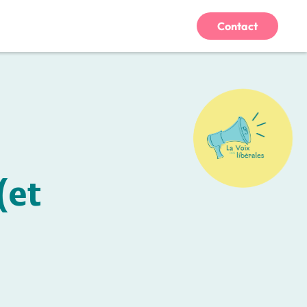
Contact
)
(et