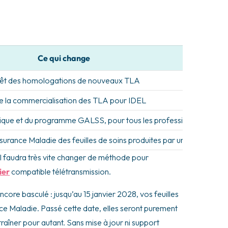
Ce qui change
êt des homologations de nouveaux TLA
de la commercialisation des TLA pour IDEL
nique et du programme GALSS, pour tous les professionnels de sa
’Assurance Maladie des feuilles de soins produites par un TLA
, il faudra très vite changer de méthode pour
ier
compatible télétransmission.
ncore basculé : jusqu’au 15 janvier 2028, vos feuilles
ce Maladie. Passé cette date, elles seront purement
traîner pour autant. Sans mise à jour ni support