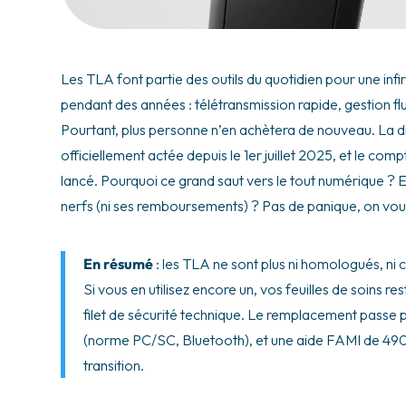
Les TLA font partie des outils du quotidien pour une infir
pendant des années : télétransmission rapide, gestion flu
Pourtant, plus personne n’en achètera de nouveau. La dis
officiellement actée depuis le 1er juillet 2025, et le com
lancé. Pourquoi ce grand saut vers le tout numérique ? 
nerfs (ni ses remboursements) ? Pas de panique, on vous
En résumé
: les TLA ne sont plus ni homologués, ni c
Si vous en utilisez encore un, vos feuilles de soins r
filet de sécurité technique. Le remplacement passe p
(norme PC/SC, Bluetooth), et une aide FAMI de 490 
transition.