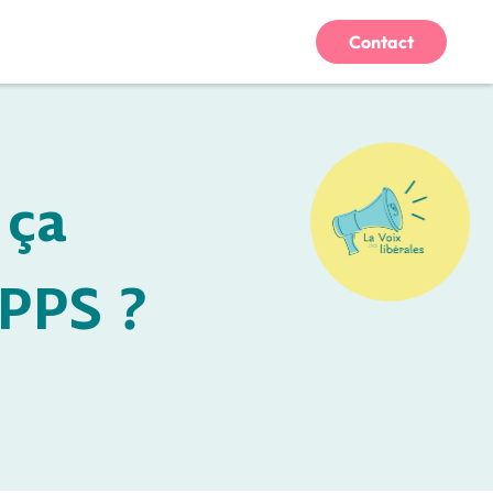
Contact
 ça
RPPS ?