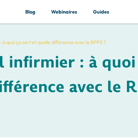
Blog
Webinaires
Guides
: à quoi ça sert et quelle différence avec le RPPS ?
infirmier : à quoi
différence avec le 