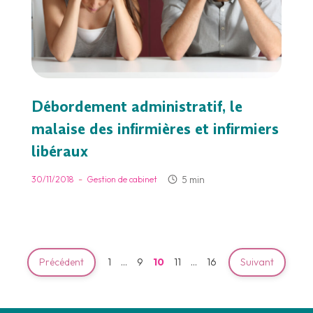
Débordement administratif, le
malaise des infirmières et infirmiers
libéraux
-
5 min
30/11/2018
Gestion de cabinet
Précédent
1
…
9
10
11
…
16
Suivant