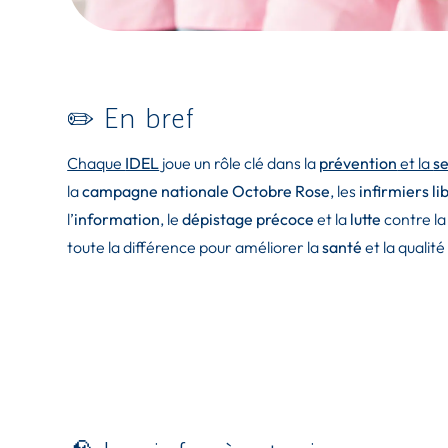
✏️ En bref
Chaque
IDEL
joue un rôle clé dans la
prévention
et la
se
la
campagne nationale Octobre Rose
, les
infirmiers l
l’
information
, le
dépistage précoce
et la
lutte
contre l
toute la différence pour améliorer la
santé
et la qualit