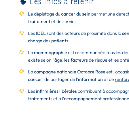
🧠 Les infos à retenir
Le
dépistage
du
cancer du sein
permet une détect
traitement
et de survie.
Les
IDEL
sont des acteurs de proximité dans la
sen
charge
des
patients
.
La
mammographie
est recommandée tous les deux
existe selon l’
âge
, les
facteurs de risque
et les
anté
La
campagne nationale Octobre Rose
est l’occas
cancer
, de partager de l’
information
et de
renfor
Les
infirmières libérales
contribuent à accompagne
traitements
et à l’
accompagnement professionne