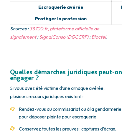
Escroquerie avérée
Dépos
Protéger la profession
Ale
Sources :
33700.fr, plateforme officielle de
signalement
;
SignalConso (DGCCRF)
;
Bloctel
.
Quelles démarches juridiques peut-on
engager ?
Si vous avez été victime d’une arnaque avérée,
plusieurs recours juridiques existent :
Rendez-vous au commissariat ou à la gendarmerie
pour déposer plainte pour escroquerie.
Conservez toutes les preuves : captures d’écran,