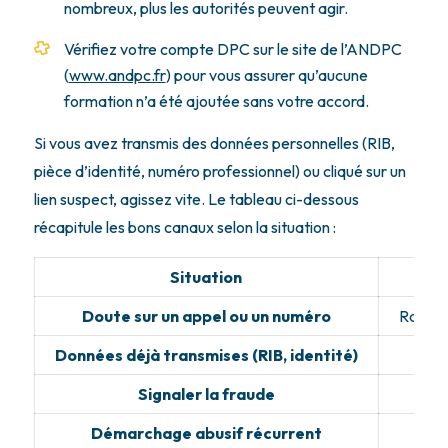
nombreux, plus les autorités peuvent agir.
Vérifiez votre compte DPC sur le site de l’ANDPC
(
www.andpc.fr
) pour vous assurer qu’aucune
formation n’a été ajoutée sans votre accord.
Si vous avez transmis des données personnelles (RIB,
pièce d’identité, numéro professionnel) ou cliqué sur un
lien suspect, agissez vite. Le tableau ci-dessous
récapitule les bons canaux selon la situation :
Situation
Doute sur un appel ou un numéro
Raccroc
Données déjà transmises (RIB, identité)
Blo
Signaler la fraude
Démarchage abusif récurrent
S