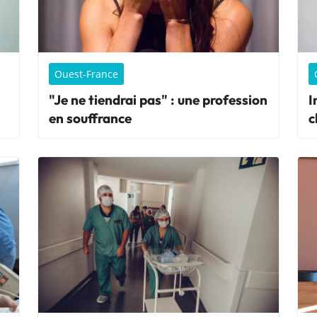
Ouest-France
"Je ne tiendrai pas" : une profession
I
en souffrance
c