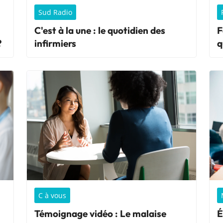
Sud Radio
C'est à la une : le quotidien des
F
?
infirmiers
q
C à vous
Témoignage vidéo : Le malaise
É