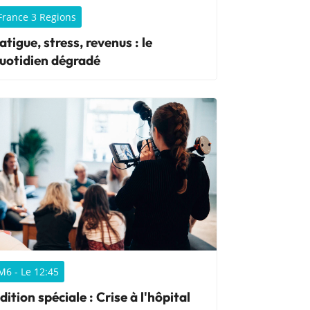
France 3 Regions
atigue, stress, revenus : le
uotidien dégradé
M6 - Le 12:45
dition spéciale : Crise à l'hôpital