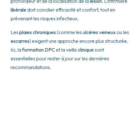
profondeur et de la localisation de la
lésion
. L’infirmière
libérale
doit concilier efficacité et confort, tout en
prévenant les risques infectieux.
Les
plaies chroniques
(comme les
ulcères veineux
ou les
escarres
) exigent une approche encore plus structurée.
Ici, la
formation DPC
et la veille
clinique
sont
essentielles pour rester à jour sur les dernières
recommandations.