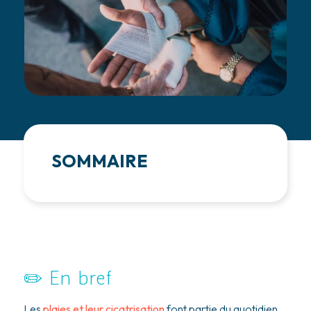
SOMMAIRE
✏️ En bref
Les
plaies et leur cicatrisation
font partie du quotidien