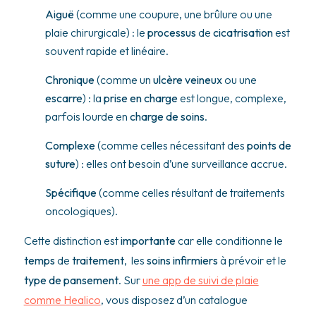
Aiguë
(comme une coupure, une brûlure ou une
plaie chirurgicale) : le
processus
de
cicatrisation
est
souvent rapide et linéaire.
Chronique
(comme un
ulcère veineux
ou une
escarre
) : la
prise en charge
est longue, complexe,
parfois lourde en
charge de soins
.
Complexe
(comme celles nécessitant des
points de
suture
) : elles ont besoin d’une surveillance accrue.
Spécifique
(comme celles résultant de traitements
oncologiques).
Cette distinction est
importante
car elle conditionne le
temps
de
traitement
, les
soins infirmiers
à prévoir et le
type de pansement
. Sur
une app de suivi de plaie
comme Healico
, vous disposez d’un catalogue