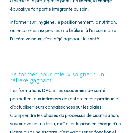
d’alerte et à protéger sa
peau
. En
libéral
, la
charge
éducative fait partie intégrante du
soin
.
Informer sur l’hygiène, le positionnement, la nutrition,
ou encore les risques liés à la
brûlure, à l’escarre
ou à
l’
ulcère veineux
, c’est déjà agir pour la
santé
.
Se former pour mieux soigner : un
réflexe gagnant
Les
formations DPC
et les
académies
de
santé
permettent aux
infirmiers
de renforcer leur
pratique
et
d’actualiser leurs connaissances sur les
plaies
.
Comprendre les
phases
du
processus de cicatrisation
,
savoir évaluer un
tissu
, maîtriser la
prise en charge
d’un
ulcère
ou d’une
escarre
, c’est valoriser sa
fonction
et